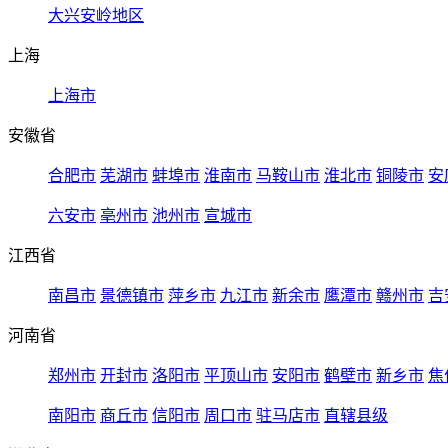
大兴安岭地区
上海
上海市
安徽省
合肥市
芜湖市
蚌埠市
淮南市
马鞍山市
淮北市
铜陵市
安
六安市
亳州市
池州市
宣城市
江西省
南昌市
景德镇市
萍乡市
九江市
新余市
鹰潭市
赣州市
吉
河南省
郑州市
开封市
洛阳市
平顶山市
安阳市
鹤壁市
新乡市
焦
南阳市
商丘市
信阳市
周口市
驻马店市
直辖县级