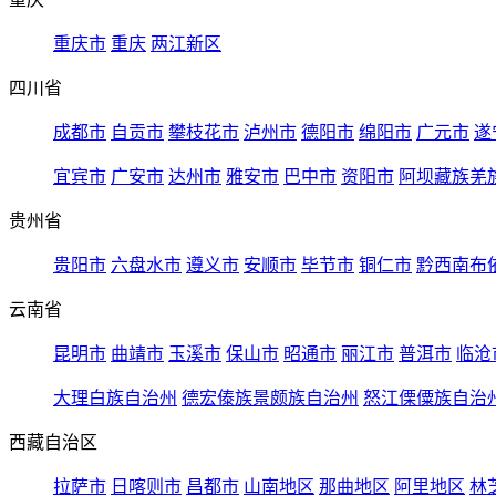
重庆市
重庆
两江新区
四川省
成都市
自贡市
攀枝花市
泸州市
德阳市
绵阳市
广元市
遂
宜宾市
广安市
达州市
雅安市
巴中市
资阳市
阿坝藏族羌
贵州省
贵阳市
六盘水市
遵义市
安顺市
毕节市
铜仁市
黔西南布
云南省
昆明市
曲靖市
玉溪市
保山市
昭通市
丽江市
普洱市
临沧
大理白族自治州
德宏傣族景颇族自治州
怒江傈僳族自治
西藏自治区
拉萨市
日喀则市
昌都市
山南地区
那曲地区
阿里地区
林