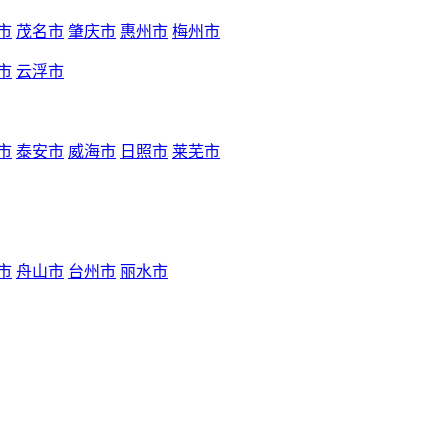
市
茂名市
肇庆市
惠州市
梅州市
市
云浮市
市
泰安市
威海市
日照市
莱芜市
市
舟山市
台州市
丽水市