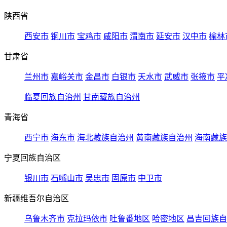
陕西省
西安市
铜川市
宝鸡市
咸阳市
渭南市
延安市
汉中市
榆林
甘肃省
兰州市
嘉峪关市
金昌市
白银市
天水市
武威市
张掖市
平
临夏回族自治州
甘南藏族自治州
青海省
西宁市
海东市
海北藏族自治州
黄南藏族自治州
海南藏族
宁夏回族自治区
银川市
石嘴山市
吴忠市
固原市
中卫市
新疆维吾尔自治区
乌鲁木齐市
克拉玛依市
吐鲁番地区
哈密地区
昌吉回族自