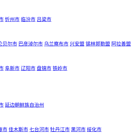
市
忻州市
临汾市
吕梁市
伦贝尔市
巴彦淖尔市
乌兰察布市
兴安盟
锡林郭勒盟
阿拉善盟
市
阜新市
辽阳市
盘锦市
铁岭市
市
延边朝鲜族自治州
春市
佳木斯市
七台河市
牡丹江市
黑河市
绥化市