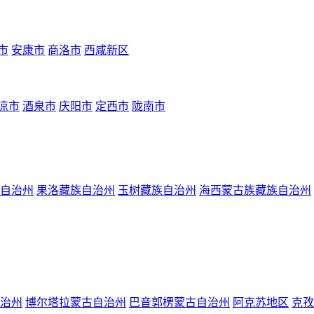
市
安康市
商洛市
西咸新区
凉市
酒泉市
庆阳市
定西市
陇南市
自治州
果洛藏族自治州
玉树藏族自治州
海西蒙古族藏族自治州
治州
博尔塔拉蒙古自治州
巴音郭楞蒙古自治州
阿克苏地区
克孜