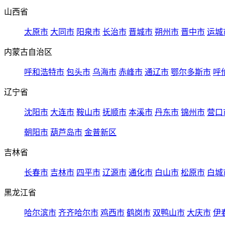
山西省
太原市
大同市
阳泉市
长治市
晋城市
朔州市
晋中市
运城
内蒙古自治区
呼和浩特市
包头市
乌海市
赤峰市
通辽市
鄂尔多斯市
呼
辽宁省
沈阳市
大连市
鞍山市
抚顺市
本溪市
丹东市
锦州市
营口
朝阳市
葫芦岛市
金普新区
吉林省
长春市
吉林市
四平市
辽源市
通化市
白山市
松原市
白城
黑龙江省
哈尔滨市
齐齐哈尔市
鸡西市
鹤岗市
双鸭山市
大庆市
伊