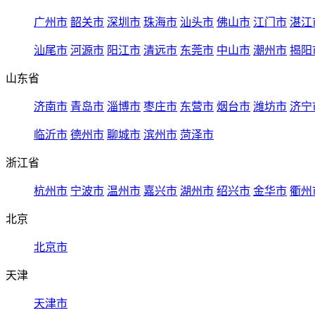
广州市
韶关市
深圳市
珠海市
汕头市
佛山市
江门市
湛江
汕尾市
河源市
阳江市
清远市
东莞市
中山市
潮州市
揭阳
山东省
济南市
青岛市
淄博市
枣庄市
东营市
烟台市
潍坊市
济宁
临沂市
德州市
聊城市
滨州市
菏泽市
浙江省
杭州市
宁波市
温州市
嘉兴市
湖州市
绍兴市
金华市
衢州
北京
北京市
天津
天津市