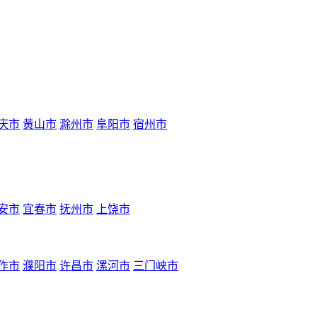
庆市
黄山市
滁州市
阜阳市
宿州市
安市
宜春市
抚州市
上饶市
作市
濮阳市
许昌市
漯河市
三门峡市