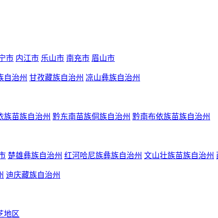
宁市
内江市
乐山市
南充市
眉山市
族自治州
甘孜藏族自治州
凉山彝族自治州
依族苗族自治州
黔东南苗族侗族自治州
黔南布依族苗族自治州
市
楚雄彝族自治州
红河哈尼族彝族自治州
文山壮族苗族自治州
州
迪庆藏族自治州
芝地区