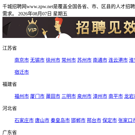
千城招聘网www.zpw.net是覆盖全国各省、市、区县的
需求。 2026年08月07日 星期五
江苏省
南京市
无锡市
徐州市
常州市
苏州市
南通市
连云港市
淮
宿迁市
福建省
福州市
厦门市
莆田市
三明市
泉州市
漳州市
南平市
龙岩
河北省
石家庄市
唐山市
秦皇岛市
邯郸市
邢台市
保定市
张家口
广东省