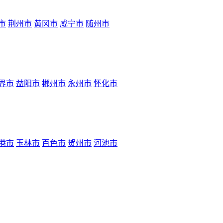
市
荆州市
黄冈市
咸宁市
随州市
界市
益阳市
郴州市
永州市
怀化市
港市
玉林市
百色市
贺州市
河池市