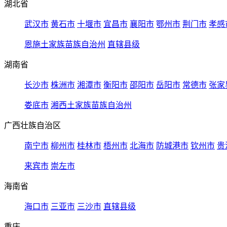
湖北省
武汉市
黄石市
十堰市
宜昌市
襄阳市
鄂州市
荆门市
孝感
恩施土家族苗族自治州
直辖县级
湖南省
长沙市
株洲市
湘潭市
衡阳市
邵阳市
岳阳市
常德市
张家
娄底市
湘西土家族苗族自治州
广西壮族自治区
南宁市
柳州市
桂林市
梧州市
北海市
防城港市
钦州市
贵
来宾市
崇左市
海南省
海口市
三亚市
三沙市
直辖县级
重庆