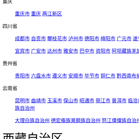
重庆
重庆市
重庆
两江新区
四川省
成都市
自贡市
攀枝花市
泸州市
德阳市
绵阳市
广元市
遂
宜宾市
广安市
达州市
雅安市
巴中市
资阳市
阿坝藏族羌
贵州省
贵阳市
六盘水市
遵义市
安顺市
毕节市
铜仁市
黔西南布
云南省
昆明市
曲靖市
玉溪市
保山市
昭通市
丽江市
普洱市
临沧
族自治州
大理白族自治州
德宏傣族景颇族自治州
怒江傈僳族自治
西藏自治区