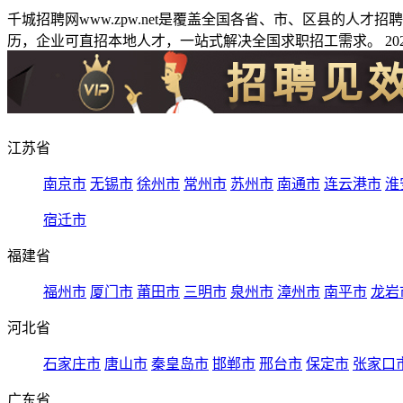
千城招聘网www.zpw.net是覆盖全国各省、市、区县的人
历，企业可直招本地人才，一站式解决全国求职招工需求。 2026
江苏省
南京市
无锡市
徐州市
常州市
苏州市
南通市
连云港市
淮
宿迁市
福建省
福州市
厦门市
莆田市
三明市
泉州市
漳州市
南平市
龙岩
河北省
石家庄市
唐山市
秦皇岛市
邯郸市
邢台市
保定市
张家口
广东省