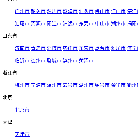
广州市
韶关市
深圳市
珠海市
汕头市
佛山市
江门市
湛江
汕尾市
河源市
阳江市
清远市
东莞市
中山市
潮州市
揭阳
山东省
济南市
青岛市
淄博市
枣庄市
东营市
烟台市
潍坊市
济宁
临沂市
德州市
聊城市
滨州市
菏泽市
浙江省
杭州市
宁波市
温州市
嘉兴市
湖州市
绍兴市
金华市
衢州
北京
北京市
天津
天津市