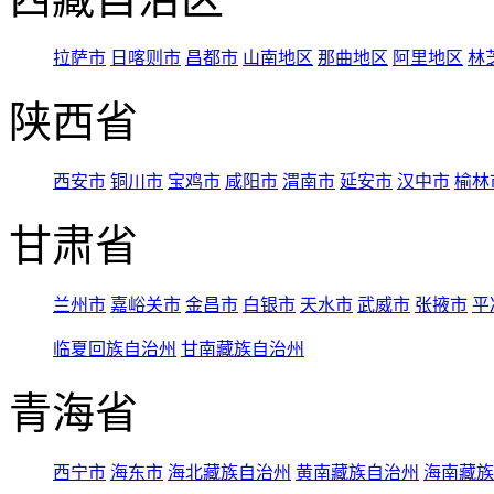
拉萨市
日喀则市
昌都市
山南地区
那曲地区
阿里地区
林
陕西省
西安市
铜川市
宝鸡市
咸阳市
渭南市
延安市
汉中市
榆林
甘肃省
兰州市
嘉峪关市
金昌市
白银市
天水市
武威市
张掖市
平
临夏回族自治州
甘南藏族自治州
青海省
西宁市
海东市
海北藏族自治州
黄南藏族自治州
海南藏族