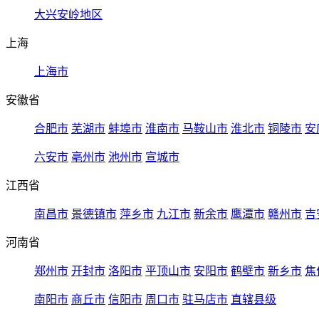
大兴安岭地区
上海
上海市
安徽省
合肥市
芜湖市
蚌埠市
淮南市
马鞍山市
淮北市
铜陵市
安
六安市
亳州市
池州市
宣城市
江西省
南昌市
景德镇市
萍乡市
九江市
新余市
鹰潭市
赣州市
吉
河南省
郑州市
开封市
洛阳市
平顶山市
安阳市
鹤壁市
新乡市
焦
南阳市
商丘市
信阳市
周口市
驻马店市
直辖县级