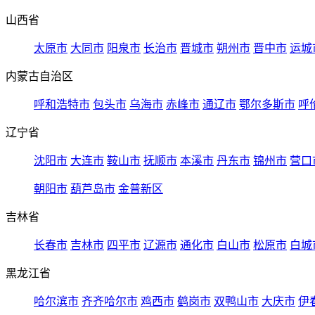
山西省
太原市
大同市
阳泉市
长治市
晋城市
朔州市
晋中市
运城
内蒙古自治区
呼和浩特市
包头市
乌海市
赤峰市
通辽市
鄂尔多斯市
呼
辽宁省
沈阳市
大连市
鞍山市
抚顺市
本溪市
丹东市
锦州市
营口
朝阳市
葫芦岛市
金普新区
吉林省
长春市
吉林市
四平市
辽源市
通化市
白山市
松原市
白城
黑龙江省
哈尔滨市
齐齐哈尔市
鸡西市
鹤岗市
双鸭山市
大庆市
伊