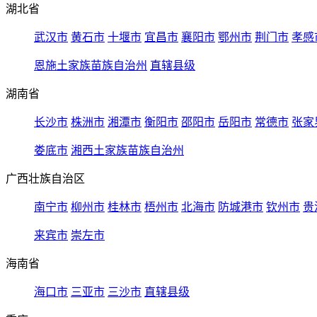
湖北省
武汉市
黄石市
十堰市
宜昌市
襄阳市
鄂州市
荆门市
孝感
恩施土家族苗族自治州
直辖县级
湖南省
长沙市
株洲市
湘潭市
衡阳市
邵阳市
岳阳市
常德市
张家
娄底市
湘西土家族苗族自治州
广西壮族自治区
南宁市
柳州市
桂林市
梧州市
北海市
防城港市
钦州市
贵
来宾市
崇左市
海南省
海口市
三亚市
三沙市
直辖县级