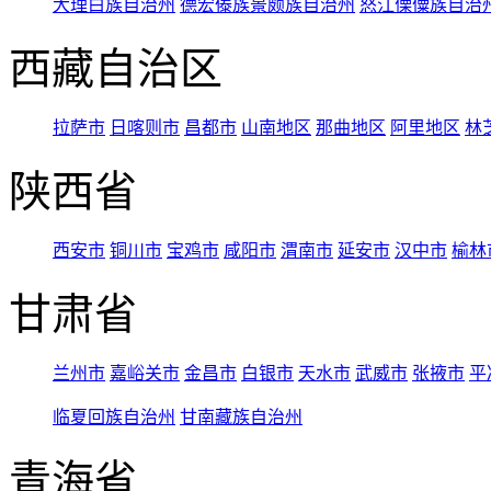
大理白族自治州
德宏傣族景颇族自治州
怒江傈僳族自治
西藏自治区
拉萨市
日喀则市
昌都市
山南地区
那曲地区
阿里地区
林
陕西省
西安市
铜川市
宝鸡市
咸阳市
渭南市
延安市
汉中市
榆林
甘肃省
兰州市
嘉峪关市
金昌市
白银市
天水市
武威市
张掖市
平
临夏回族自治州
甘南藏族自治州
青海省