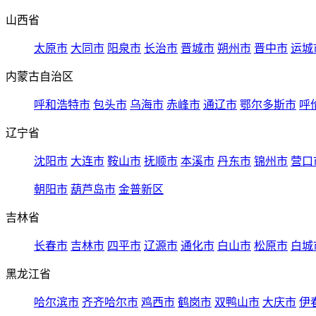
山西省
太原市
大同市
阳泉市
长治市
晋城市
朔州市
晋中市
运城
内蒙古自治区
呼和浩特市
包头市
乌海市
赤峰市
通辽市
鄂尔多斯市
呼
辽宁省
沈阳市
大连市
鞍山市
抚顺市
本溪市
丹东市
锦州市
营口
朝阳市
葫芦岛市
金普新区
吉林省
长春市
吉林市
四平市
辽源市
通化市
白山市
松原市
白城
黑龙江省
哈尔滨市
齐齐哈尔市
鸡西市
鹤岗市
双鸭山市
大庆市
伊