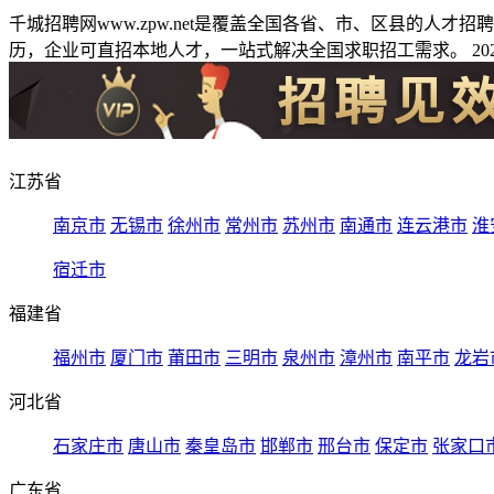
千城招聘网www.zpw.net是覆盖全国各省、市、区县的人
历，企业可直招本地人才，一站式解决全国求职招工需求。 2026
江苏省
南京市
无锡市
徐州市
常州市
苏州市
南通市
连云港市
淮
宿迁市
福建省
福州市
厦门市
莆田市
三明市
泉州市
漳州市
南平市
龙岩
河北省
石家庄市
唐山市
秦皇岛市
邯郸市
邢台市
保定市
张家口
广东省