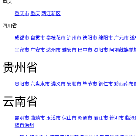
重庆
重庆市
重庆
两江新区
四川省
成都市
自贡市
攀枝花市
泸州市
德阳市
绵阳市
广元市
遂
宜宾市
广安市
达州市
雅安市
巴中市
资阳市
阿坝藏族羌
贵州省
贵阳市
六盘水市
遵义市
安顺市
毕节市
铜仁市
黔西南布
云南省
昆明市
曲靖市
玉溪市
保山市
昭通市
丽江市
普洱市
临沧
族自治州