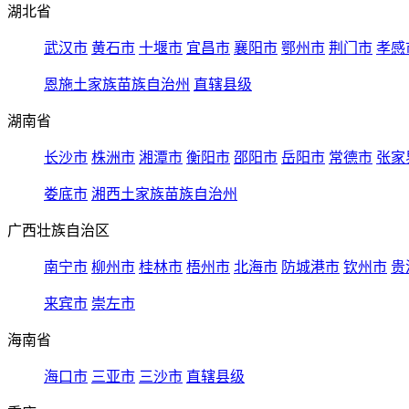
湖北省
武汉市
黄石市
十堰市
宜昌市
襄阳市
鄂州市
荆门市
孝感
恩施土家族苗族自治州
直辖县级
湖南省
长沙市
株洲市
湘潭市
衡阳市
邵阳市
岳阳市
常德市
张家
娄底市
湘西土家族苗族自治州
广西壮族自治区
南宁市
柳州市
桂林市
梧州市
北海市
防城港市
钦州市
贵
来宾市
崇左市
海南省
海口市
三亚市
三沙市
直辖县级