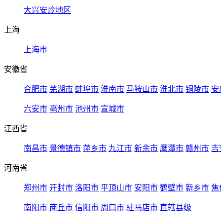
大兴安岭地区
上海
上海市
安徽省
合肥市
芜湖市
蚌埠市
淮南市
马鞍山市
淮北市
铜陵市
安
六安市
亳州市
池州市
宣城市
江西省
南昌市
景德镇市
萍乡市
九江市
新余市
鹰潭市
赣州市
吉
河南省
郑州市
开封市
洛阳市
平顶山市
安阳市
鹤壁市
新乡市
焦
南阳市
商丘市
信阳市
周口市
驻马店市
直辖县级