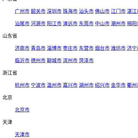
广州市
韶关市
深圳市
珠海市
汕头市
佛山市
江门市
湛江
汕尾市
河源市
阳江市
清远市
东莞市
中山市
潮州市
揭阳
山东省
济南市
青岛市
淄博市
枣庄市
东营市
烟台市
潍坊市
济宁
临沂市
德州市
聊城市
滨州市
菏泽市
浙江省
杭州市
宁波市
温州市
嘉兴市
湖州市
绍兴市
金华市
衢州
北京
北京市
天津
天津市