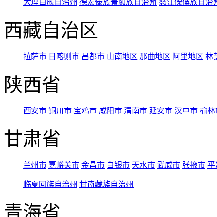
大理白族自治州
德宏傣族景颇族自治州
怒江傈僳族自治
西藏自治区
拉萨市
日喀则市
昌都市
山南地区
那曲地区
阿里地区
林
陕西省
西安市
铜川市
宝鸡市
咸阳市
渭南市
延安市
汉中市
榆林
甘肃省
兰州市
嘉峪关市
金昌市
白银市
天水市
武威市
张掖市
平
临夏回族自治州
甘南藏族自治州
青海省