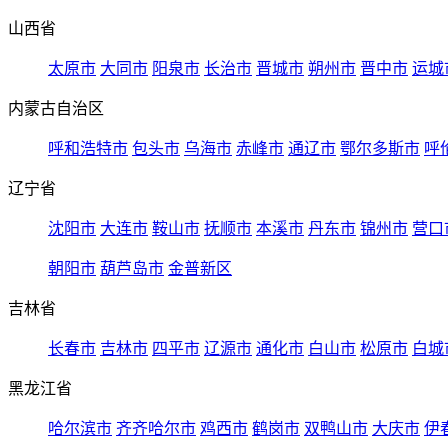
山西省
太原市
大同市
阳泉市
长治市
晋城市
朔州市
晋中市
运城
内蒙古自治区
呼和浩特市
包头市
乌海市
赤峰市
通辽市
鄂尔多斯市
呼
辽宁省
沈阳市
大连市
鞍山市
抚顺市
本溪市
丹东市
锦州市
营口
朝阳市
葫芦岛市
金普新区
吉林省
长春市
吉林市
四平市
辽源市
通化市
白山市
松原市
白城
黑龙江省
哈尔滨市
齐齐哈尔市
鸡西市
鹤岗市
双鸭山市
大庆市
伊