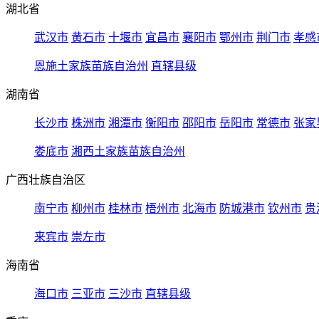
湖北省
武汉市
黄石市
十堰市
宜昌市
襄阳市
鄂州市
荆门市
孝感
恩施土家族苗族自治州
直辖县级
湖南省
长沙市
株洲市
湘潭市
衡阳市
邵阳市
岳阳市
常德市
张家
娄底市
湘西土家族苗族自治州
广西壮族自治区
南宁市
柳州市
桂林市
梧州市
北海市
防城港市
钦州市
贵
来宾市
崇左市
海南省
海口市
三亚市
三沙市
直辖县级