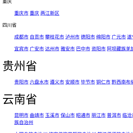
重庆
重庆市
重庆
两江新区
四川省
成都市
自贡市
攀枝花市
泸州市
德阳市
绵阳市
广元市
遂
宜宾市
广安市
达州市
雅安市
巴中市
资阳市
阿坝藏族羌
贵州省
贵阳市
六盘水市
遵义市
安顺市
毕节市
铜仁市
黔西南布
云南省
昆明市
曲靖市
玉溪市
保山市
昭通市
丽江市
普洱市
临沧
族自治州