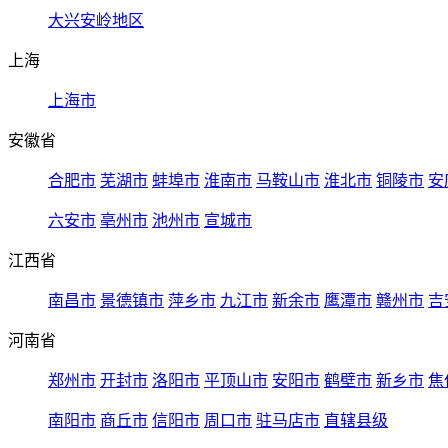
大兴安岭地区
上海
上海市
安徽省
合肥市
芜湖市
蚌埠市
淮南市
马鞍山市
淮北市
铜陵市
安
六安市
亳州市
池州市
宣城市
江西省
南昌市
景德镇市
萍乡市
九江市
新余市
鹰潭市
赣州市
吉
河南省
郑州市
开封市
洛阳市
平顶山市
安阳市
鹤壁市
新乡市
焦
南阳市
商丘市
信阳市
周口市
驻马店市
直辖县级