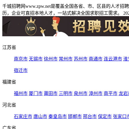
千城招聘网www.zpw.net是覆盖全国各省、市、区县的人
历，企业可直招本地人才，一站式解决全国求职招工需求。 2026
江苏省
南京市
无锡市
徐州市
常州市
苏州市
南通市
连云港市
淮
宿迁市
福建省
福州市
厦门市
莆田市
三明市
泉州市
漳州市
南平市
龙岩
河北省
石家庄市
唐山市
秦皇岛市
邯郸市
邢台市
保定市
张家口
广东省