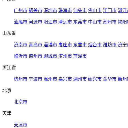
广州市
韶关市
深圳市
珠海市
汕头市
佛山市
江门市
湛江
汕尾市
河源市
阳江市
清远市
东莞市
中山市
潮州市
揭阳
山东省
济南市
青岛市
淄博市
枣庄市
东营市
烟台市
潍坊市
济宁
临沂市
德州市
聊城市
滨州市
菏泽市
浙江省
杭州市
宁波市
温州市
嘉兴市
湖州市
绍兴市
金华市
衢州
北京
北京市
天津
天津市