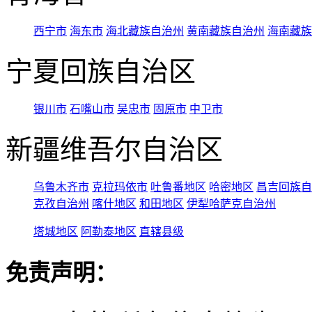
西宁市
海东市
海北藏族自治州
黄南藏族自治州
海南藏族
宁夏回族自治区
银川市
石嘴山市
吴忠市
固原市
中卫市
新疆维吾尔自治区
乌鲁木齐市
克拉玛依市
吐鲁番地区
哈密地区
昌吉回族自
克孜自治州
喀什地区
和田地区
伊犁哈萨克自治州
塔城地区
阿勒泰地区
直辖县级
免责声明：